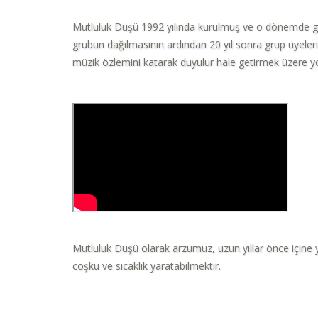
Mutluluk Düşü 1992 yılında kurulmuş ve o dönemde geniş 
grubun dağılmasının ardından 20 yıl sonra grup üyeler
müzik özlemini katarak duyulur hale getirmek üzere yol
Mutluluk Düşü olarak arzumuz, uzun yıllar önce içine yü
coşku ve sıcaklık yaratabilmektir.