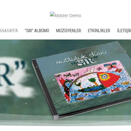
ANASAYFA
"SIR" ALBÜMÜ
MÜZİSYENLER
ETKİNLİKLER
İLETİŞİ